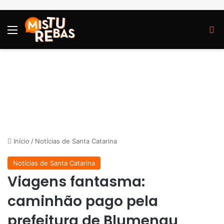
Menu
P
Início
/
Notícias de Santa Catarina
Notícias de Santa Catarina
Viagens fantasma:
caminhão pago pela
prefeitura de Blumenau