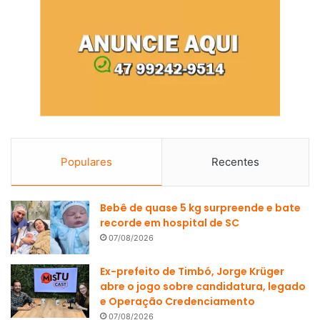
Populares
Recentes
Bebê de quase 5 kg surpreende e bate
recorde em hospital de SC
07/08/2026
Ex-prefeito de Timbó, Jorge Krüger
abre o jogo sobre candidatura, legado
e Operação Credenciamento
07/08/2026