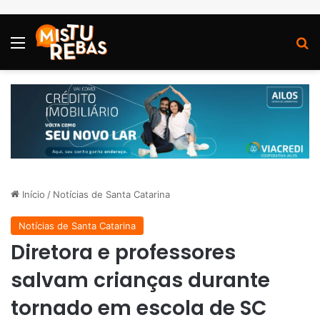
Menu
P
Início
/
Notícias de Santa Catarina
Notícias de Santa Catarina
Diretora e professores
salvam crianças durante
tornado em escola de SC