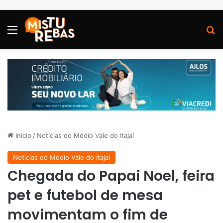
Menu
P
Início
/
Notícias do Médio Vale do Itajaí
Notícias do Médio Vale do Itajaí
Chegada do Papai Noel, feira
pet e futebol de mesa
movimentam o fim de