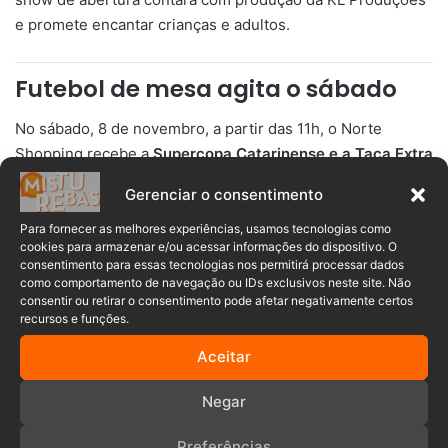
e promete encantar crianças e adultos.
Futebol de mesa agita o sábado
No sábado, 8 de novembro, a partir das 11h, o Norte
Shopping recebe a
Supercopa Catarinense e a Taça Extra
Norte Shopping de Futebol de Mesa – modalidade 12
Gerenciar o consentimento
toques
.
Para fornecer as melhores experiências, usamos tecnologias como
cookies para armazenar e/ou acessar informações do dispositivo. O
Os melhores atletas do ranking estadual participam da
consentimento para essas tecnologias nos permitirá processar dados
disputa, e os jogos serão abertos para quem quiser
como comportamento de navegação ou IDs exclusivos neste site. Não
consentir ou retirar o consentimento pode afetar negativamente certos
assistir no local.
recursos e funções.
Aceitar
Negar
Créditos: Divulgação Norte Shopping
Preferências