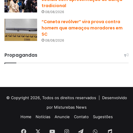
tradicional
08/08/2026
“Caneta revólver” vira prova contra
homem que ameaçou moradores em
SC
08/08/2026
Propagandas
© Copyright 2026, Todos os direitos reservados |
Desenvolvido
por Misturebas News
Home
Notícias
Anuncie
Contato
Sugestões
Facebook
X
YouTube
Instagram
Telegram
WhatsApp
Rádio