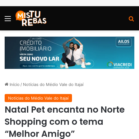
Menu
P
Início
/
Notícias do Médio Vale do Itajaí
Notícias do Médio Vale do Itajaí
Natal Pet encanta no Norte
Shopping com o tema
“Melhor Amigo”