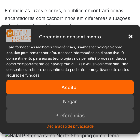
Em meio às luzes e cores, o público encontrará cenas
encantadoras com cachorrinhos em diferentes situações,
criando um clima lúdico e acolhedor.
Gerenciar o consentimento
A decoração também apresenta um Papai Noel artista, que
Para fornecer as melhores experiências, usamos tecnologias como
registra as memórias por meio de pinturas e fotografias.
cookies para armazenar e/ou acessar informações do dispositivo. O
consentimento para essas tecnologias nos permitirá processar dados
como comportamento de navegação ou IDs exclusivos neste site. Não
Câmeras e quadros espalhados pelo cenário reforçam a
consentir ou retirar o consentimento pode afetar negativamente certos
proposta de eternizar momentos especiais entre famílias e
recursos e funções.
seus pets, tornando o passeio ainda mais envolvente para
Aceitar
as crianças.
Negar
>>>> LEIA TAMBÉM:
Fim de mês especial no Norte
Shopping tem musical infantil e programação de
Preferências
Halloween
Declaração de privacidade