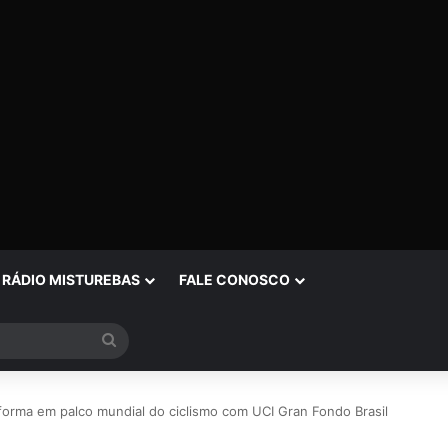
RÁDIO MISTUREBAS
FALE CONOSCO
Procurar
por
forma em palco mundial do ciclismo com UCI Gran Fondo Brasil