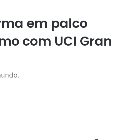
orma em palco
smo com UCI Gran
5
mundo.