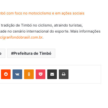
mbó com foco no motociclismo e em ações sociais
tradição de Timbó no ciclismo, atraindo turistas,
dade no cenário internacional do esporte. Mais informações
igranfondobrasil.com.br
.
o
Prefeitura de Timbó
st
Reddit
VK
OK
Pocket
Compartilhar via e-mail
Imprimir