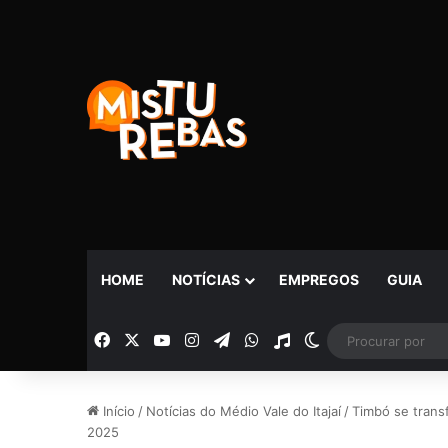
HOME
NOTÍCIAS
EMPREGOS
GUIA
Facebook
X
YouTube
Instagram
Telegram
WhatsApp
Rádio
Switch skin
Início
/
Notícias do Médio Vale do Itajaí
/
Timbó se trans
2025