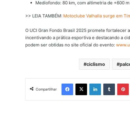
Mediofondo: 80 km, com altimetria de +600 m
>> LEIA TAMBÉM:
Motoclube Valhalla surge em Ti
O UCI Gran Fondo Brasil 2025 promete fortalecer a 
incentivando a prática esportiva e destacando a ci
podem ser obtidas no site oficial do evento:
www.uc
ciclismo
palc
Facebook
X
Linkedin
Tumblr
Pintere
Compartilhar