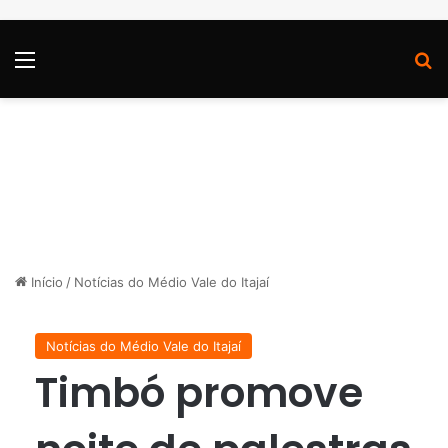
Menu
P
Início
/
Notícias do Médio Vale do Itajaí
Notícias do Médio Vale do Itajaí
Timbó promove