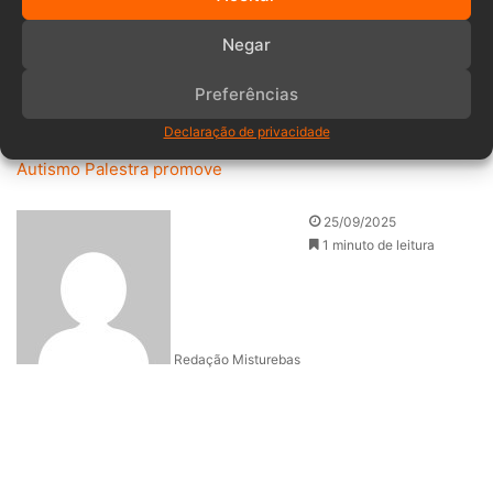
Timbó
📅 Data: quinta-feira, dia 25
Negar
⏰ Horário: 19h
🎟️ Entrada: gratuita
Preferências
Declaração de privacidade
Etiquetas
Autismo
Palestra
promove
25/09/2025
1 minuto de leitura
Redação Misturebas