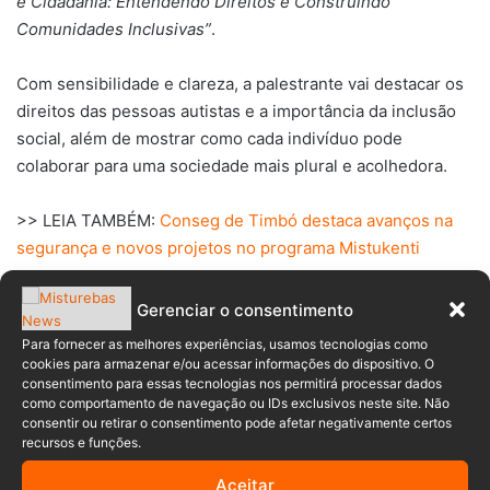
e Cidadania: Entendendo Direitos e Construindo
Comunidades Inclusivas”
.
Com sensibilidade e clareza, a palestrante vai destacar os
direitos das pessoas autistas e a importância da inclusão
social, além de mostrar como cada indivíduo pode
colaborar para uma sociedade mais plural e acolhedora.
>> LEIA TAMBÉM:
Conseg de Timbó destaca avanços na
segurança e novos projetos no programa Mistukenti
O encontro integra as ações da Educação Especial e
Gerenciar o consentimento
Inclusiva da Secretaria Municipal de Educação de Timbó,
Para fornecer as melhores experiências, usamos tecnologias como
reafirmando o papel do município no incentivo à
cookies para armazenar e/ou acessar informações do dispositivo. O
valorização da diversidade e na promoção da cidadania.
consentimento para essas tecnologias nos permitirá processar dados
como comportamento de navegação ou IDs exclusivos neste site. Não
consentir ou retirar o consentimento pode afetar negativamente certos
Serviço
recursos e funções.
📍 Local: Teatro do Centro Integrado de Cultura (CIC),
Aceitar