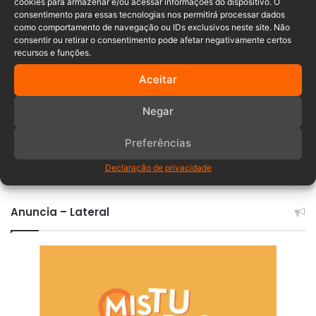
cookies para armazenar e/ou acessar informações do dispositivo. O
consentimento para essas tecnologias nos permitirá processar dados
florianópolis
indaial
Polícia Civil
como comportamento de navegação ou IDs exclusivos neste site. Não
consentir ou retirar o consentimento pode afetar negativamente certos
recursos e funções.
Aceitar
Negar
Preferências
Comentários
Declaração de privacidade
Anuncia – Lateral