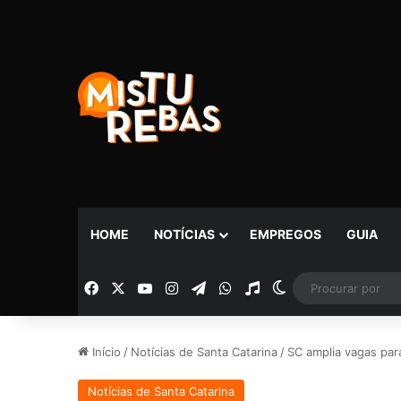
HOME
NOTÍCIAS
EMPREGOS
GUIA
Facebook
X
YouTube
Instagram
Telegram
WhatsApp
Rádio
Switch skin
Início
/
Notícias de Santa Catarina
/
SC amplia vagas par
Notícias de Santa Catarina