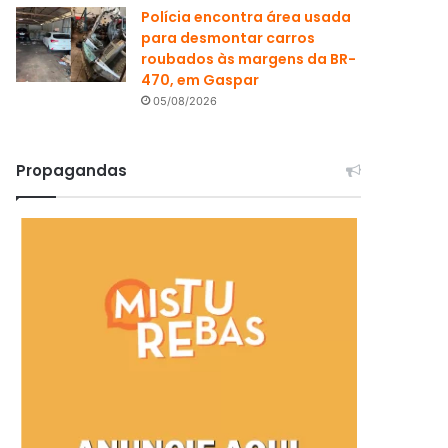
Polícia encontra área usada
para desmontar carros
roubados às margens da BR-
470, em Gaspar
05/08/2026
Propagandas