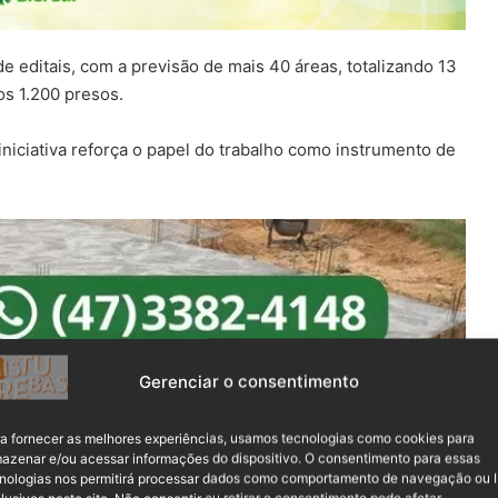
 editais, com a previsão de mais 40 áreas, totalizando 13
os 1.200 presos.
iniciativa reforça o papel do trabalho como instrumento de
Gerenciar o consentimento
a fornecer as melhores experiências, usamos tecnologias como cookies para
azenar e/ou acessar informações do dispositivo. O consentimento para essas
nologias nos permitirá processar dados como comportamento de navegação ou 