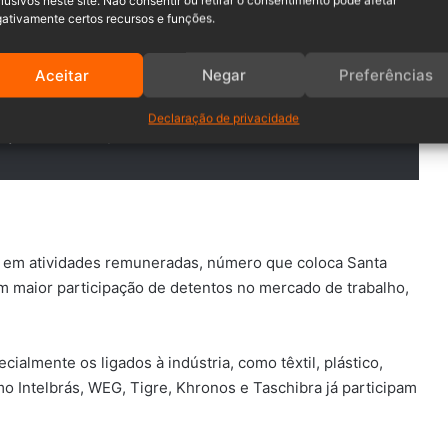
lusivos neste site. Não consentir ou retirar o consentimento pode afetar
ativamente certos recursos e funções.
formadora do trabalho. Além de reduzir a
Aceitar
Negar
Preferências
oportunidades para que as empresas
Declaração de privacidade
ualificada”, destacou.
s em atividades remuneradas, número que coloca Santa
 maior participação de detentos no mercado de trabalho,
cialmente os ligados à indústria, como têxtil, plástico,
 Intelbrás, WEG, Tigre, Khronos e Taschibra já participam