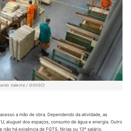
duardo Valente / GOVSC)
do acesso a mão de obra. Dependendo da atividade, as
U, aluguel dos espaços, consumo de água e energia. Outro
ue não há exigência de FGTS, férias ou 13º salário.