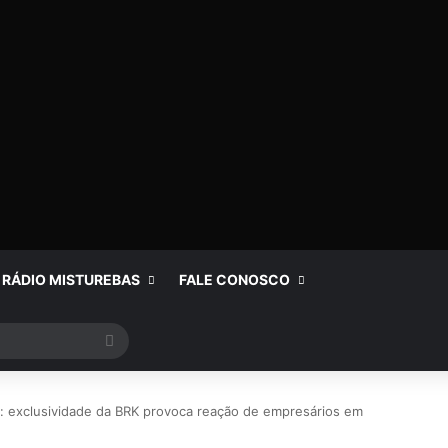
RÁDIO MISTUREBAS
FALE CONOSCO
Procurar
por
o: exclusividade da BRK provoca reação de empresários em