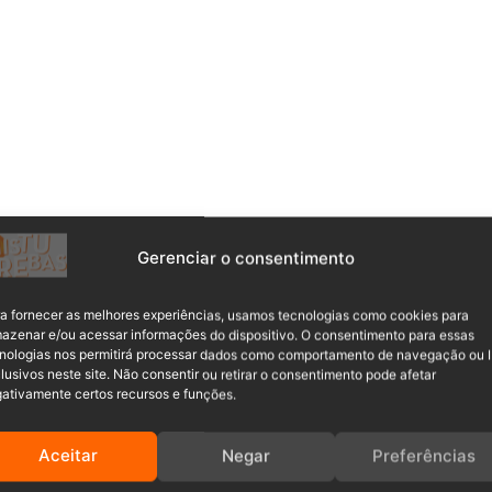
 os empresários decidiram se unir em defesa do livre
postos, geram empregos e sempre atuaram legalmente.
Gerenciar o consentimento
, não apenas ameaça seus negócios, como também retira do
a fornecer as melhores experiências, usamos tecnologias como cookies para
tar o serviço. Um dos empresários envolvidos afirma que a
azenar e/ou acessar informações do dispositivo. O consentimento para essas
nologias nos permitirá processar dados como comportamento de navegação ou 
rência, prejudicando tanto as empresas locais quanto os
lusivos neste site. Não consentir ou retirar o consentimento pode afetar
rceirizado diretamente na fatura de água, sem alternativa
ativamente certos recursos e funções.
Aceitar
Negar
Preferências