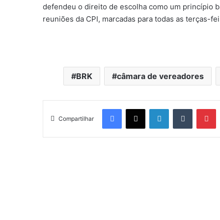
defendeu o direito de escolha como um princípio 
reuniões da CPI, marcadas para todas as terças-fei
BRK
câmara de vereadores
Facebook
X
Linkedin
Tumblr
Pinterest
Compartilhar