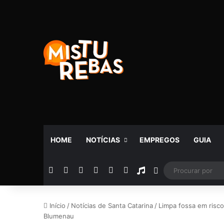
HOME
NOTÍCIAS
EMPREGOS
GUIA
Facebook
X
YouTube
Instagram
Telegram
WhatsApp
Rádio
Switch skin
Início
/
Notícias de Santa Catarina
/
Limpa fossa em risc
Blumenau