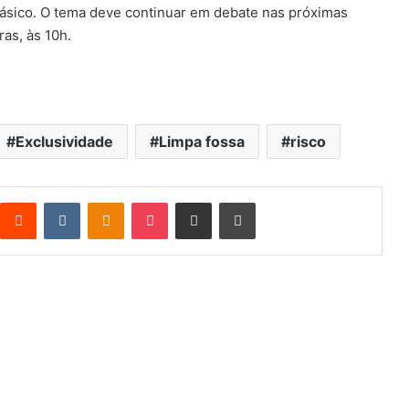
básico. O tema deve continuar em debate nas próximas
ras, às 10h.
Exclusividade
Limpa fossa
risco
Reddit
VK
OK
Pocket
Compartilhar via e-mail
Imprimir