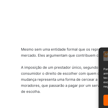
Mesmo sem uma entidade formal que os represente,
mercado. Eles argumentam que contribuem com im
A imposição de um prestador único, segundo eles
Par
consumidor o direito de escolher com quem contra
arm
tec
mudança representa uma forma de cercear a concor
exc
moradores, que passarão a pagar por um serviço te
neg
de escolha.