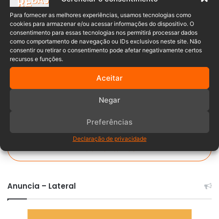
Para fornecer as melhores experiências, usamos tecnologias como
cookies para armazenar e/ou acessar informações do dispositivo. O
Arma branca
Ex
morta
consentimento para essas tecnologias nos permitirá processar dados
como comportamento de navegação ou IDs exclusivos neste site. Não
mulher
Rio do Sul
consentir ou retirar o consentimento pode afetar negativamente certos
recursos e funções.
Aceitar
Negar
Preferências
Declaração de privacidade
Comentários
Anuncia – Lateral