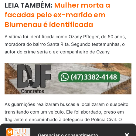
LEIA TAMBÉM:
Mulher morta a
facadas pelo ex-marido em
Blumenau é identificada
A vítima foi identificada como Ozany Pfleger, de 50 anos,
moradora do bairro Santa Rita. Segundo testemunhas, o
autor do crime seria o ex-companheiro de Ozany.
As guarnições realizaram buscas e localizaram o suspeito
transitando com um veículo. Ele foi abordado, preso em
flagrante e encaminhado à delegacia de Polícia Civil. O
velório de Ozany acontecerá no salão da igreja da
comunidade Santa Rita.
Gerenciar o consentimento