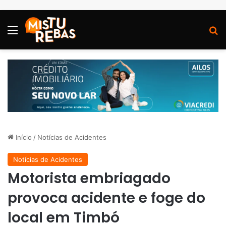
Menu
P
Início
/
Notícias de Acidentes
Notícias de Acidentes
Motorista embriagado
provoca acidente e foge do
local em Timbó