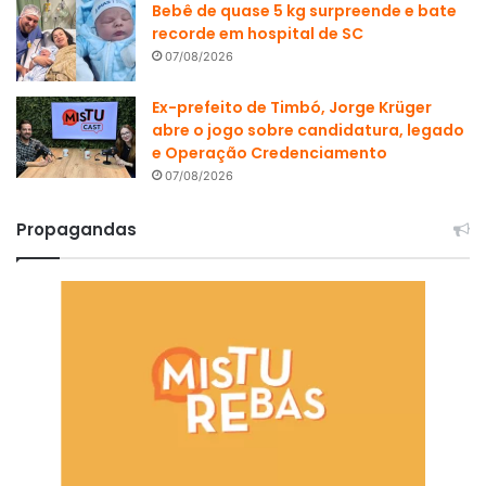
Bebê de quase 5 kg surpreende e bate
recorde em hospital de SC
07/08/2026
Ex-prefeito de Timbó, Jorge Krüger
abre o jogo sobre candidatura, legado
e Operação Credenciamento
07/08/2026
Propagandas