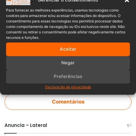
Ninguém ficou gravemente ferido, e o caso segue sob
investigação.
Para fornecer as melhores experiências, usamos tecnologias como
cookies para armazenar e/ou acessar informações do dispositivo. O
consentimento para essas tecnologias nos permitirá processar dados
como comportamento de navegação ou IDs exclusivos neste site. Não
Agressão
aluno
chinelo
consentir ou retirar o consentimento pode afetar negativamente certos
recursos e funções.
Injúria
mãe
monitor
Rio do Sul
Aceitar
Negar
Preferências
Declaração de privacidade
Comentários
Anuncia – Lateral