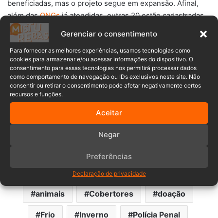
beneficiadas, mas o projeto segue em expansão. Afinal,
além das
ONGs
já atendidas, outras 20 estão cadastradas
aguardando por novas doações.
Gerenciar o consentimento
Para fornecer as melhores experiências, usamos tecnologias como
Nas redes sociais, a repercussão tem sido positiva, com
cookies para armazenar e/ou acessar informações do dispositivo. O
centenas de compartilhamentos e comentários
consentimento para essas tecnologias nos permitirá processar dados
parabenizando a iniciativa dos policiais. A campanha
como comportamento de navegação ou IDs exclusivos neste site. Não
consentir ou retirar o consentimento pode afetar negativamente certos
continua, e quem quiser participar pode doar cobertores,
recursos e funções.
roupas de pets, toalhas e outros materiais nas unidades da
Polícia Penal participantes.
Aceitar
Negar
Com gestos simples e muita dedicação, o projeto
“AquecAppet” mostra que cuidar também é uma forma de
Preferências
proteger.
Declaração de privacidade
animais
Cobertores
doação
Frio
Inverno
Polícia Penal