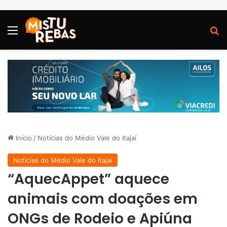
Menu
P
Início
/
Notícias do Médio Vale do Itajaí
Notícias do Médio Vale do Itajaí
“AquecAppet” aquece
animais com doações em
ONGs de Rodeio e Apiúna