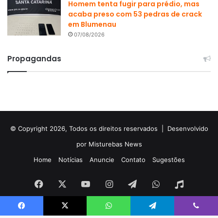
Homem tenta fugir para prédio, mas
acaba preso com 53 pedras de crack
em Blumenau
07/08/2026
Propagandas
© Copyright 2026, Todos os direitos reservados |
Desenvolvido
por Misturebas News
Home
Notícias
Anuncie
Contato
Sugestões
Facebook
X
YouTube
Instagram
Telegram
WhatsApp
Rádio
Facebook
X
WhatsApp
Telegram
Viber