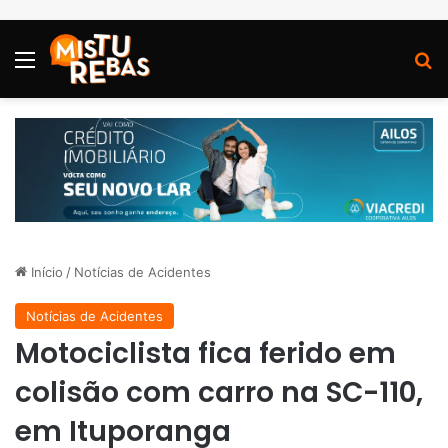
Menu
P
Início
/
Notícias de Acidentes
Notícias de Acidentes
Motociclista fica ferido em
colisão com carro na SC-110,
em Ituporanga