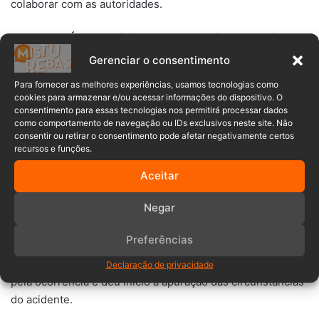
colaborar com as autoridades.
>> LEIA TAMBÉM:
Motociclista morre em acidente no dia do
próprio aniversário em Jaraguá do Sul
Gerenciar o consentimento
O motociclista, no entanto, foi encontrado caído sobre a
Para fornecer as melhores experiências, usamos tecnologias como
pista, consciente, mas desorientado. Ele apresentava um
cookies para armazenar e/ou acessar informações do dispositivo. O
corte profundo na mão esquerda e diversas escoriações
consentimento para essas tecnologias nos permitirá processar dados
pelo corpo. Após os primeiros socorros, foi conduzido ao
como comportamento de navegação ou IDs exclusivos neste site. Não
consentir ou retirar o consentimento pode afetar negativamente certos
Hospital Bom Jesus para avaliação médica.
recursos e funções.
Aceitar
Negar
Preferências
A Polícia Rodoviária Estadual assumiu a responsabilidade
Declaração de privacidade
pela ocorrência e deu início à apuração das circunstâncias
do acidente.