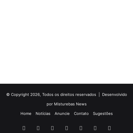
© Copyright 2026, Todos os direitos reservados |
Desenvolvido
por Misturebas News
Home
Notícias
Anuncie
Contato
Sugestões
Facebook
X
YouTube
Instagram
Telegram
WhatsApp
Rádio