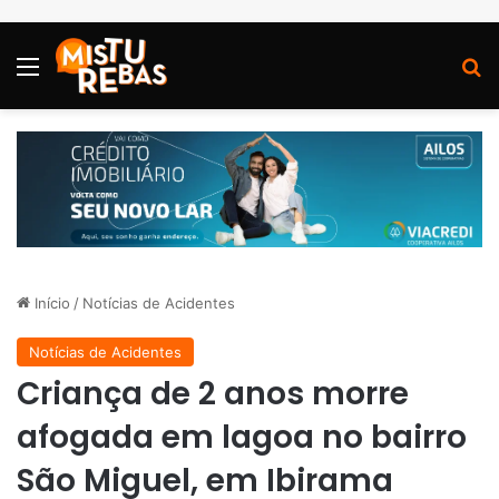
Menu
P
Início
/
Notícias de Acidentes
Notícias de Acidentes
Criança de 2 anos morre
afogada em lagoa no bairro
São Miguel, em Ibirama