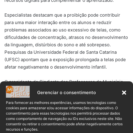
recursos digitais para complementar o aprendizado.
Especialistas destacam que a proibição pode contribuir
para uma maior interação entre os alunos e reduzir
problemas associados ao uso excessivo de telas, como
dificuldades de concentração, atrasos no desenvolvimento
da linguagem, distúrbios do sono e até sobrepeso.
Pesquisas da Universidade Federal de Santa Catarina
(UFSC) apontam que a exposição prolongada a telas pode
afetar negativamente o desenvolvimento infantil.
O presidente do Sindicato dos Professores do Município
do Rio de Janeiro e Região (SinproRio), Elson Simões de
Gerenciar o consentimento
Paiva, avalia que a medida pode favorecer a socialização
Para fornecer as melhores experiências, usamos tecnologias como
dos estudantes, que muitas vezes interagem mais pelo
cookies para armazenar e/ou acessar informações do dispositivo. O
celular do que presencialmente. Ele defende, no entanto,
consentimento para essas tecnologias nos permitirá processar dados
que é necessário um acompanhamento detalhado para
como comportamento de navegação ou IDs exclusivos neste site. Não
consentir ou retirar o consentimento pode afetar negativamente certos
garantir que a implementação da nova regra seja feita de
recursos e funções.