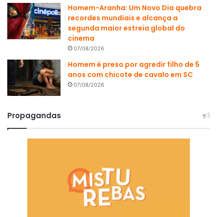
Homem-Aranha: Um Novo Dia quebra
recordes mundiais e alcança a
segunda maior estreia global do
cinema
07/08/2026
Homem é preso por agredir filho de 5
anos com chicote de cavalo em SC
07/08/2026
Propagandas