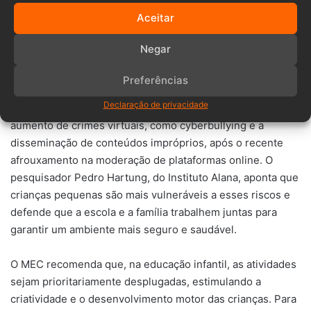
forma eficaz.
Aceitar
>> LEIA TAMBÉM:
Lei que proíbe conteúdos
Negar
impróprios para crianças e jovens nas escolas
de SC é sancionada
Preferências
Para crianças menores, a preocupação se estende à
Declaração de privacidade
exposição ao ambiente digital. Especialistas alertam para o
aumento de crimes virtuais, como cyberbullying e a
disseminação de conteúdos impróprios, após o recente
afrouxamento na moderação de plataformas online. O
pesquisador Pedro Hartung, do Instituto Alana, aponta que
crianças pequenas são mais vulneráveis a esses riscos e
defende que a escola e a família trabalhem juntas para
garantir um ambiente mais seguro e saudável.
O MEC recomenda que, na educação infantil, as atividades
sejam prioritariamente desplugadas, estimulando a
criatividade e o desenvolvimento motor das crianças. Para