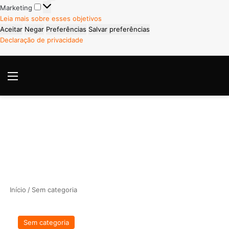
Marketing
Marketing
Leia mais sobre esses objetivos
Aceitar
Negar
Preferências
Salvar preferências
Declaração de privacidade
Menu
P
Início
/
Sem categoria
Sem categoria