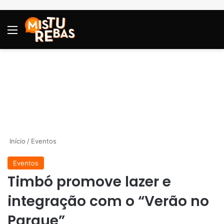
Menu
P
Início
/
Eventos
Eventos
Timbó promove lazer e
integração com o “Verão no
Parque”