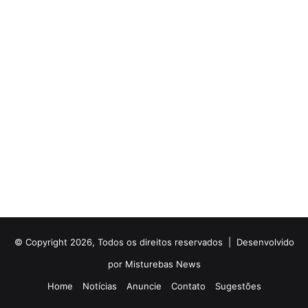
© Copyright 2026, Todos os direitos reservados |
Desenvolvido
por Misturebas News
Home
Notícias
Anuncie
Contato
Sugestões