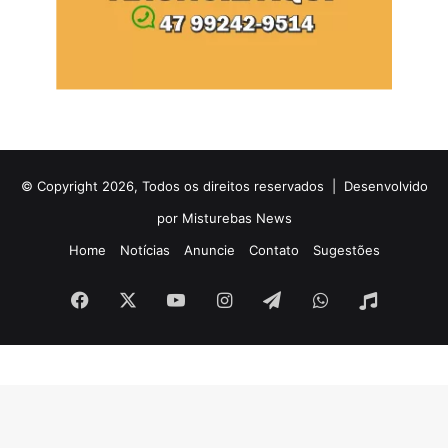
© Copyright 2026, Todos os direitos reservados |
Desenvolvido
por Misturebas News
Home
Notícias
Anuncie
Contato
Sugestões
Facebook
X
YouTube
Instagram
Telegram
WhatsApp
Rádio