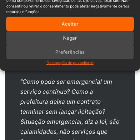
como comportamento de navegação ou IDs exclusivos neste site. Não
Mistucast. O contrato de internet foi um dos assuntos
consentir ou retirar o consentimento pode afetar negativamente certos
debatidos.
recursos e funções.
Aceitar
O vereador questionou a justificativa da prefeitura para a
dispensa da licitação, que seria “emergencial”.
Negar
Preferências
Declaração de privacidade
“Como pode ser emergencial um
serviço contínuo? Como a
prefeitura deixa um contrato
terminar sem lançar licitação?
Situação emergencial, diz a lei, são
calamidades, não serviços que