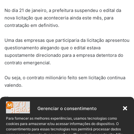
No dia 21 de janeiro, a prefeitura suspendeu o edital da
nova licitação que aconteceria ainda este mês, para
contratação em definitivo.
Uma das empresas que participaria da licitação apresentou
questionamento alegando que o edital estava
supostamente direcionado para a empresa detentora do
contrato emergencial.
Ou seja, o contrato milionário feito sem licitação continua
valendo.
Gerenciar o consentimento
(Foto: reprodução Portal da Transparência)
Para fornecer as melhores experiências, usamos tecnologias como
cookies para armazenar e/ou acessar informações do dispositivo. O
consentimento para essas tecnologias nos permitirá processar dados
O Misturebas recebeu o vereador Elton no estúdio do