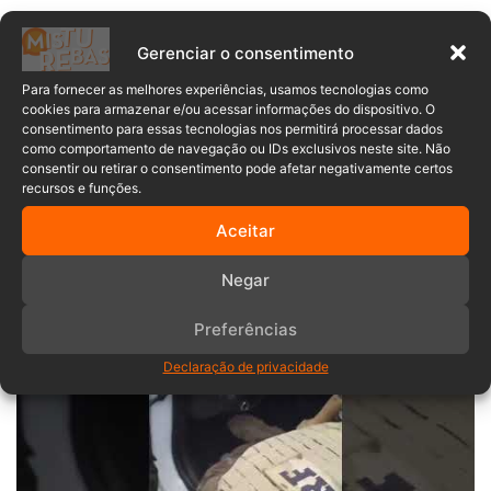
Gerenciar o consentimento
O haxixe tipo marroquino apreendido é altamente
Para fornecer as melhores experiências, usamos tecnologias como
valorizado no mercado ilícito devido ao seu potencial
cookies para armazenar e/ou acessar informações do dispositivo. O
psicoativo, que pode desencadear alucinações, euforia,
consentimento para essas tecnologias nos permitirá processar dados
como comportamento de navegação ou IDs exclusivos neste site. Não
paranoia e ataques de pânico. Por seu custo elevado,
consentir ou retirar o consentimento pode afetar negativamente certos
costuma ser consumido por pessoas de maior poder
recursos e funções.
aquisitivo, sendo considerado um produto de luxo no
Aceitar
tráfico de drogas.
Negar
ASSISTA AO VÍDEO ⤵️
Preferências
Declaração de privacidade