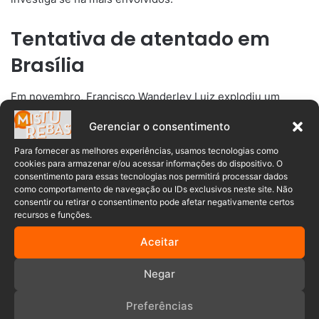
Tentativa de atentado em
Brasília
Em novembro, Francisco Wanderley Luiz explodiu um
carro com fogos de artifício perto do anexo 4 da Câmara
Gerenciar o consentimento
dos Deputados.
Para fornecer as melhores experiências, usamos tecnologias como
cookies para armazenar e/ou acessar informações do dispositivo. O
LEIA TAMBÉM:
Homem que cometeu atentado no STF se
consentimento para essas tecnologias nos permitirá processar dados
despediu antes do ataque
como comportamento de navegação ou IDs exclusivos neste site. Não
consentir ou retirar o consentimento pode afetar negativamente certos
recursos e funções.
Ele também atirou artefatos explosivos em direção ao STF
e, depois, se deitou sobre um explosivo, que foi detonado.
Aceitar
Negar
Preferências