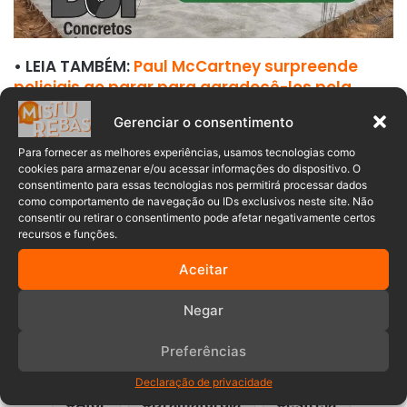
• LEIA TAMBÉM:
Paul McCartney surpreende
policiais ao parar para agradecê-los pela
escolta em show de Florianópolis
Gerenciar o consentimento
No entanto, foi na Rede Globo, onde ingressou em 1975,
Para fornecer as melhores experiências, usamos tecnologias como
que conquistou maior projeção. Entre seus papéis de
cookies para armazenar e/ou acessar informações do dispositivo. O
destaque estão o irreverente Barbosa, do humorístico TV
consentimento para essas tecnologias nos permitirá processar dados
como comportamento de navegação ou IDs exclusivos neste site. Não
Pirata, e o carismático Vlad, da novela Vamp.
consentir ou retirar o consentimento pode afetar negativamente certos
recursos e funções.
Com uma carreira que atravessou décadas e encantou
Aceitar
gerações, Ney Latorraca deixa um legado inestimável para
as artes brasileiras.
Negar
Preferências
Declaração de privacidade
Ator
Dramaturgia
estrela