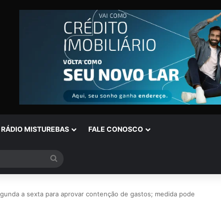
RÁDIO MISTUREBAS
FALE CONOSCO
Procurar
por
egunda a sexta para aprovar contenção de gastos; medida pode