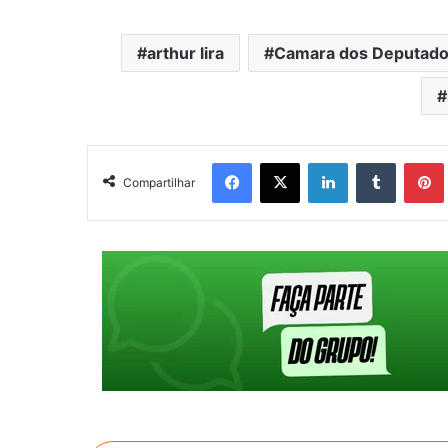
arthur lira
Camara dos Deputad
Facebook
X
Linkedin
Tumblr
Pintere
Compartilhar