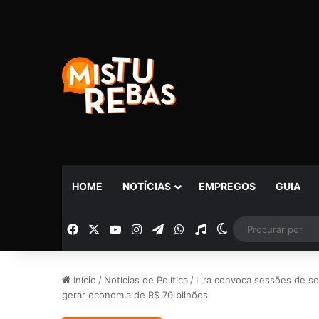
HOME
NOTÍCIAS
EMPREGOS
GUIA
Facebook
X
YouTube
Instagram
Telegram
WhatsApp
Rádio
Switch skin
Início
/
Notícias de Política
/
Lira convoca sessões de s
gerar economia de R$ 70 bilhões