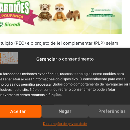
tuição (PEC) e o projeto de lei complementar (PLP) sejam
 início do recesso parlamentar.
Gerenciar o consentimento
ue mobilizem os deputados para sessões extraordinárias de
dade da Casa, que normalmente acontecem às terças e
a fornecer as melhores experiências, usamos tecnologias como cookies para
azenar e/ou acessar informações do dispositivo. O consentimento para essas
nologias nos permitirá processar dados como comportamento de navegação ou 
lusivos neste site. Não consentir ou retirar o consentimento pode afetar
ativamente certos recursos e funções.
Aceitar
Negar
Preferências
Declaração de privacidade