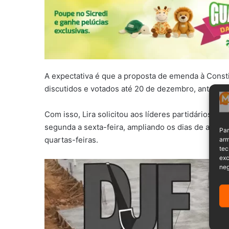
A expectativa é que a proposta de emenda à Consti
discutidos e votados até 20 de dezembro, antes do
Com isso, Lira solicitou aos líderes partidários q
segunda a sexta-feira, ampliando os dias de ativi
Par
quartas-feiras.
arm
tec
exc
neg