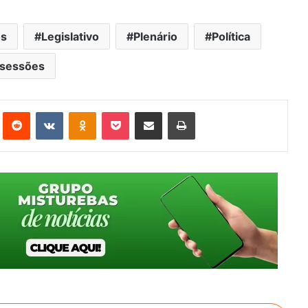
os
Legislativo
Plenário
Política
sessões
st
Reddit
VK
OK
Pocket
Compartilhar via e-mail
Imprimir