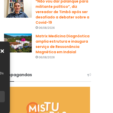
“Não vou dar palanque para
militante político”, diz
vereador de Timbó após ser
desafiado a debater sobre a
Covid-19
06/08/2026
Matrix Medicina Diagnóstica
amplia estrutura e inaugura
serviço de Ressonância
Magnética em Indaial
06/08/2026
IDs
Propagandas