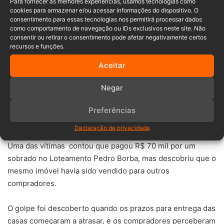
Para fornecer as melhores experiências, usamos tecnologias como
SC
no final de outubro.
cookies para armazenar e/ou acessar informações do dispositivo. O
consentimento para essas tecnologias nos permitirá processar dados
como comportamento de navegação ou IDs exclusivos neste site. Não
Entre os casos, muitas famílias pagaram entradas de
consentir ou retirar o consentimento pode afetar negativamente certos
recursos e funções.
valores variados, enquanto outras quitaram o imóvel
integralmente.
Aceitar
Leia também:
Negar
Preferências
Enchentes em Rio do Sul foram usadas em esquema
de fraudes em licitações, aponta GAECO
Declaração de privacidade
Uma das vítimas contou que pagou R$ 70 mil por um
sobrado no Loteamento Pedro Borba, mas descobriu que o
mesmo imóvel havia sido vendido para outros
compradores.
O golpe foi descoberto quando os prazos para entrega das
casas começaram a atrasar, e os compradores perceberam