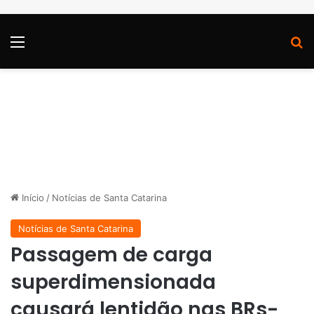
Menu
P
Início
/
Notícias de Santa Catarina
Notícias de Santa Catarina
Passagem de carga
superdimensionada
causará lentidão nas BRs-