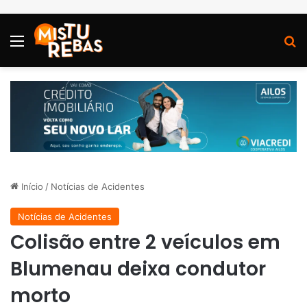
Menu
P
Início
/
Notícias de Acidentes
Notícias de Acidentes
Colisão entre 2 veículos em
Blumenau deixa condutor
morto