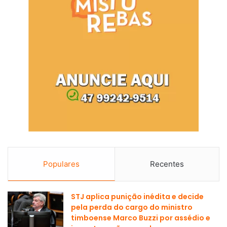
Populares
Recentes
STJ aplica punição inédita e decide
pela perda do cargo do ministro
timboense Marco Buzzi por assédio e