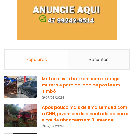
Populares
Recentes
Motociclista bate em carro, atinge
mureta e para ao lado de poste em
Timbó
07/08/2026
Após pouco mais de uma semana com
a CNH, jovem perde o controle do carro
e cai de ribanceira em Blumenau
07/08/2026