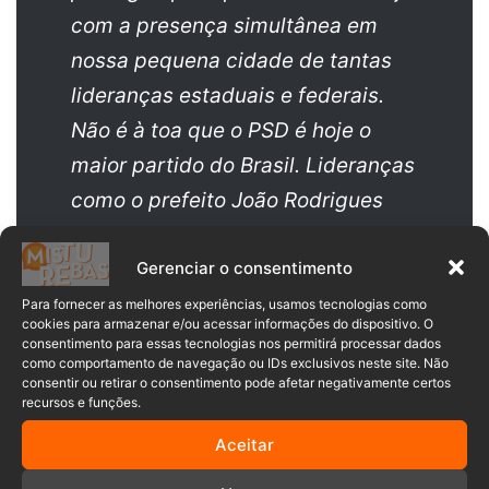
com a presença simultânea em
nossa pequena cidade de tantas
lideranças estaduais e federais.
Não é à toa que o PSD é hoje o
maior partido do Brasil. Lideranças
como o prefeito João Rodrigues
mostram a nossa força. Saímos
Gerenciar o consentimento
deste encontro hoje ainda mais
animados e convictos em
Para fornecer as melhores experiências, usamos tecnologias como
cookies para armazenar e/ou acessar informações do dispositivo. O
permanecer sendo um dos
consentimento para essas tecnologias nos permitirá processar dados
como comportamento de navegação ou IDs exclusivos neste site. Não
diretórios mais fortes do PSD no
consentir ou retirar o consentimento pode afetar negativamente certos
recursos e funções.
Vale Europeu. Estamos firmes e
focados nas eleições de outubro.”
Aceitar