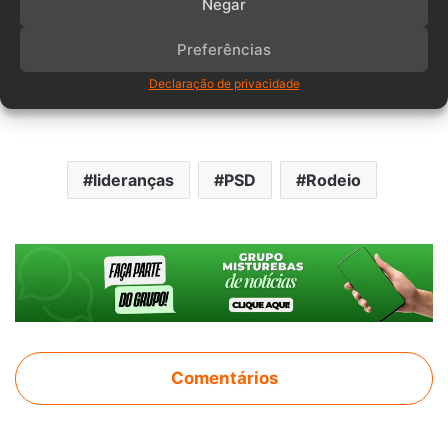
Negar
Preferências
Declaração de privacidade
lideranças
PSD
Rodeio
Comentários