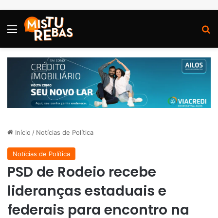
Menu
P
Início
/
Notícias de Política
Notícias de Política
PSD de Rodeio recebe
lideranças estaduais e
federais para encontro na