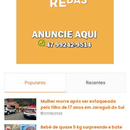
Populares
Recentes
Mulher morre após ser esfaqueada
pelo filho de 17 anos em Jaraguá do Sul
07/08/2026
Bebê de quase 5 kg surpreende e bate