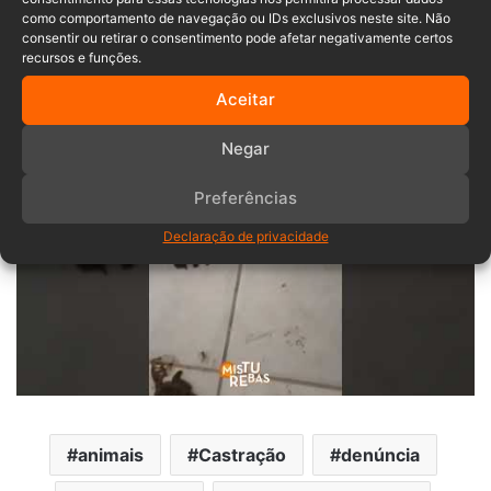
condições dignas aos animais sob os cuidados da
como comportamento de navegação ou IDs exclusivos neste site. Não
consentir ou retirar o consentimento pode afetar negativamente certos
prefeitura de Indaial.
recursos e funções.
Confira o vídeo feito no local:
Aceitar
Negar
Preferências
Declaração de privacidade
animais
Castração
denúncia