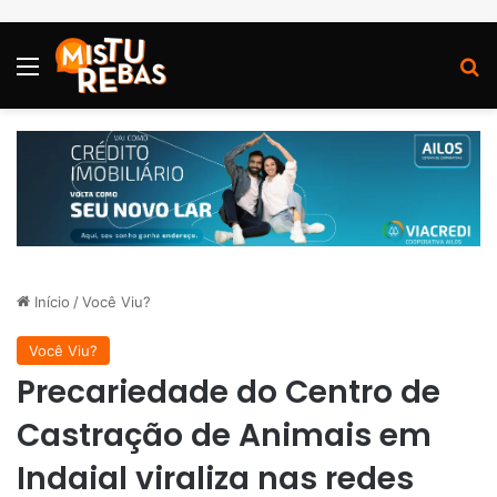
Menu
P
Início
/
Você Viu?
Você Viu?
Precariedade do Centro de
Castração de Animais em
Indaial viraliza nas redes