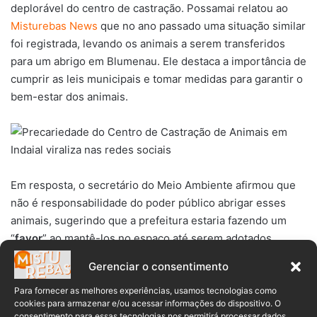
deplorável do centro de castração. Possamai relatou ao
Misturebas News
que no ano passado uma situação similar
foi registrada, levando os animais a serem transferidos
para um abrigo em Blumenau. Ele destaca a importância de
cumprir as leis municipais e tomar medidas para garantir o
bem-estar dos animais.
Em resposta, o secretário do Meio Ambiente afirmou que
não é responsabilidade do poder público abrigar esses
animais, sugerindo que a prefeitura estaria fazendo um
“
favor
” ao mantê-los no espaço até serem adotados.
Gerenciar o consentimento
A situação levanta questões sobre a responsabilidade das
autoridades municipais no cuidado e proteção dos animais
Para fornecer as melhores experiências, usamos tecnologias como
cookies para armazenar e/ou acessar informações do dispositivo. O
de rua, gerando apelos por ações imediatas para garantir
consentimento para essas tecnologias nos permitirá processar dados