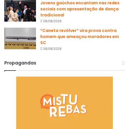
Jovens gaúchos encantam nas redes
sociais com apresentação de dança
tradicional
08/08/2026
“Caneta revólver” vira prova contra
homem que ameaçou moradores em
SC
08/08/2026
Propagandas