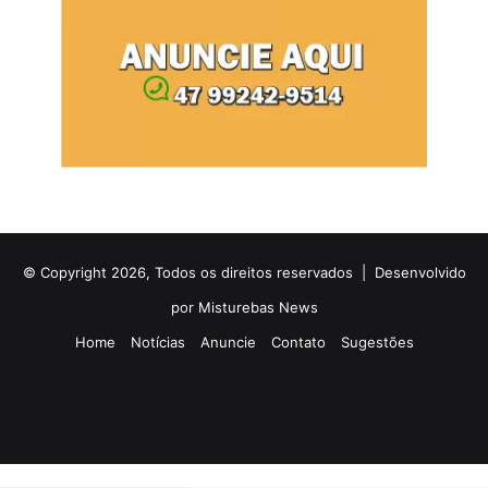
© Copyright 2026, Todos os direitos reservados |
Desenvolvido
por Misturebas News
Home
Notícias
Anuncie
Contato
Sugestões
Rádio
Facebook
X
YouTube
Instagram
Telegram
WhatsApp
Facebook
X
WhatsApp
Telegram
Viber