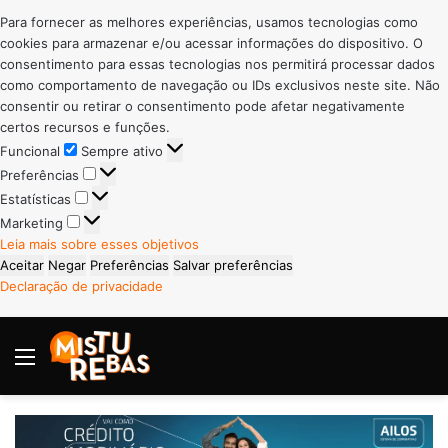
Para fornecer as melhores experiências, usamos tecnologias como
cookies para armazenar e/ou acessar informações do dispositivo. O
consentimento para essas tecnologias nos permitirá processar dados
como comportamento de navegação ou IDs exclusivos neste site. Não
consentir ou retirar o consentimento pode afetar negativamente
certos recursos e funções.
Funcional
Funcional
Sempre ativo
Preferências
Preferências
Estatísticas
Estatísticas
Marketing
Marketing
Leia mais sobre esses objetivos
Aceitar
Negar
Preferências
Salvar preferências
Declaração de privacidade
Menu
P