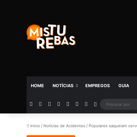
HOME
NOTÍCIAS
EMPREGOS
GUIA
Facebook
X
YouTube
Instagram
Telegram
WhatsApp
Rádio
Switch skin
Início
/
Notícias de Acidentes
/
Populares saqueiam cerv