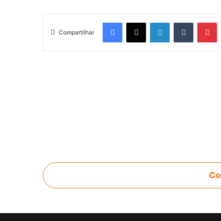
Facebook
X
Linkedin
Tumblr
Pinterest
Compartilhar
Co