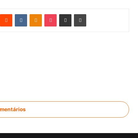
Reddit
VK
OK
Pocket
Compartilhar via e-mail
Imprimir
mentários