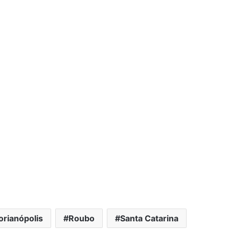
orianópolis
Roubo
Santa Catarina