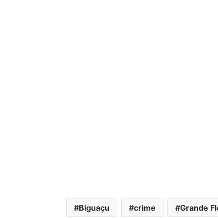
Biguaçu
crime
Grande Fl