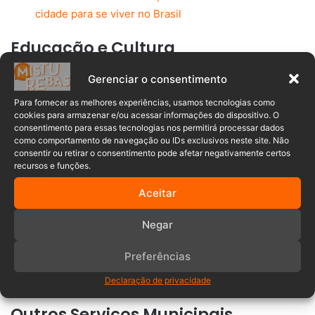
cidade para se viver no Brasil
Educação e Cultura
Secretaria Municipal de Educação:
Em plantão das
Gerenciar o consentimento
7h às 13h até 19 de dezembro e retorna nesse
Para fornecer as melhores experiências, usamos tecnologias como
mesmo horário em 08 de janeiro. Atendimento normal
cookies para armazenar e/ou acessar informações do dispositivo. O
volta em 17 de janeiro.
consentimento para essas tecnologias nos permitirá processar dados
como comportamento de navegação ou IDs exclusivos neste site. Não
Fundação de Cultura e Turismo:
Atendimento
consentir ou retirar o consentimento pode afetar negativamente certos
recursos e funções.
administrativo das 7h às 13h.
Museus:
Funcionarão em horários específicos, exceto
Aceitar
nos dias 23, 24, 25, 30 e 31 de dezembro e 01 de
janeiro.
Negar
Biblioteca Pública:
Fechada entre 18 de dezembro e
Preferências
16 de janeiro, com retorno ao atendimento normal em
17 de janeiro.
Declaração de privacidade
Outros Serviços Municipais