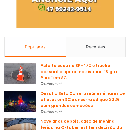
Populares
Recentes
Asfalto cede na BR-470 e trecho
passará a operar no sistema “Siga e
Pare” em SC
07/08/2026
Desafio Beto Carrero reúne milhares de
atletas em SC e encerra edição 2026
com grandes campeões
07/08/2026
Nove anos depois, caso de menina
ferida na Oktoberfest tem decisão da