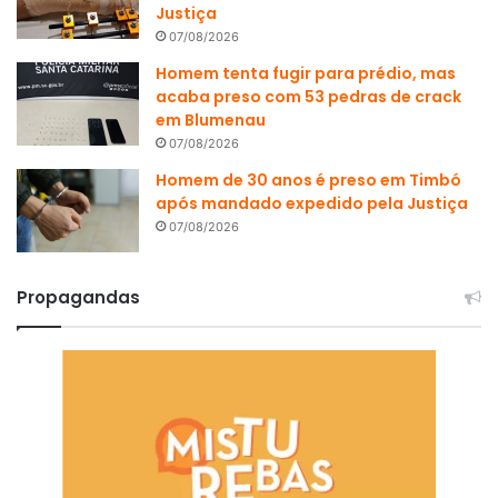
Justiça
07/08/2026
Homem tenta fugir para prédio, mas
acaba preso com 53 pedras de crack
em Blumenau
07/08/2026
Homem de 30 anos é preso em Timbó
após mandado expedido pela Justiça
07/08/2026
Propagandas