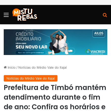
Menu
P
Início
/
Notícias do Médio Vale do Itajaí
Notícias do Médio Vale do Itajaí
Prefeitura de Timbó mantém
atendimento durante o fim
de ano: Confira os horários e