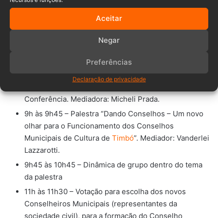
Programação da Conferência de
Aceitar
Cultura de Timbó:
Negar
8h às 8h30 – Recepção dos participantes e
credenciamento
Preferências
8h30 às 8h45 – Abertura oficial
Declaração de privacidade
8h45 às 9h – Aprovação do Regimento Interno da
Conferência. Mediadora: Micheli Prada.
9h às 9h45 – Palestra “Dando Conselhos – Um novo
olhar para o Funcionamento dos Conselhos
Municipais de Cultura de
Timbó
”. Mediador: Vanderlei
Lazzarotti.
9h45 às 10h45 – Dinâmica de grupo dentro do tema
da palestra
11h às 11h30 – Votação para escolha dos novos
Conselheiros Municipais (representantes da
sociedade civil), para a formação do Conselho