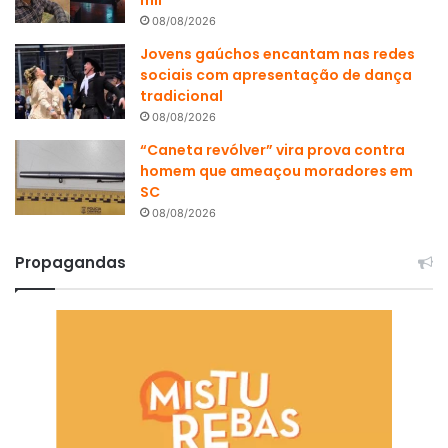
mil
08/08/2026
Jovens gaúchos encantam nas redes
sociais com apresentação de dança
tradicional
08/08/2026
“Caneta revólver” vira prova contra
homem que ameaçou moradores em
SC
08/08/2026
Propagandas