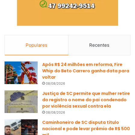
Populares
Recentes
Após R$ 24 milhões em reforma, Fire
Whip do Beto Carrero ganha data para
voltar
08/08/2026
Justiça de SC permite que mulher retire
do registro o nome do pai condenado
por violência sexual contra ela
08/08/2026
Caminhoneiro de SC disputa título
nacional e pode levar prêmio de R$ 500