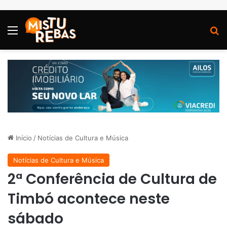
Menu
P
Início
/
Notícias de Cultura e Música
Notícias de Cultura e Música
2ª Conferência de Cultura de
Timbó acontece neste
sábado