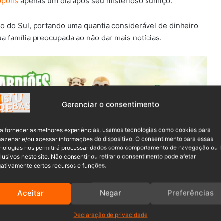
ópolis
apenas um dia após seu misterioso sumiço.
io do Sul, portando uma quantia considerável de dinheiro
 família preocupada ao não dar mais notícias.
Gerenciar o consentimento
a fornecer as melhores experiências, usamos tecnologias como cookies para
azenar e/ou acessar informações do dispositivo. O consentimento para essas
 busca pelo empresário desaparecido. Entretanto, a
nologias nos permitirá processar dados como comportamento de navegação ou 
da última terça-feira (29), o corpo de Gustavo foi
lusivos neste site. Não consentir ou retirar o consentimento pode afetar
ativamente certos recursos e funções.
ristes indícios de violência, conforme informado pela
Aceitar
Negar
Preferências
aplenagem que operava na capital catarinense,
Declaração de privacidade
regos.