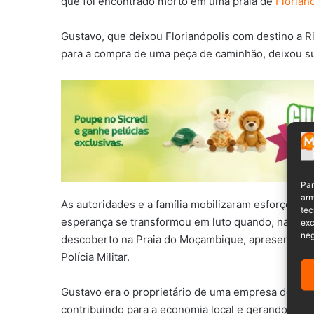
que foi encontrado morto em uma praia de
Florian
Gustavo, que deixou Florianópolis com destino a R
para a compra de uma peça de caminhão, deixou sua
Par
arm
As autoridades e a família mobilizaram esforços na
tec
esperança se transformou em luto quando, na tarde 
exc
neg
descoberto na Praia do Moçambique, apresentando t
Polícia Militar.
Gustavo era o proprietário de uma empresa de terr
contribuindo para a economia local e gerando emp