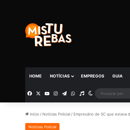
HOME
NOTÍCIAS
EMPREGOS
GUIA
Facebook
X
YouTube
Instagram
Telegram
WhatsApp
Rádio
Switch skin
Início
/
Notícias Policial
/
Empresário de SC que estava d
Notícias Policial