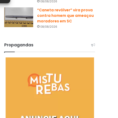
08/08/2026
“Caneta revólver” vira prova
contra homem que ameaçou
moradores em SC
08/08/2026
Propagandas