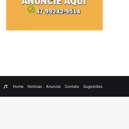
am
egram
WhatsApp
Rádio
Home
Notícias
Anuncie
Contato
Sugestões