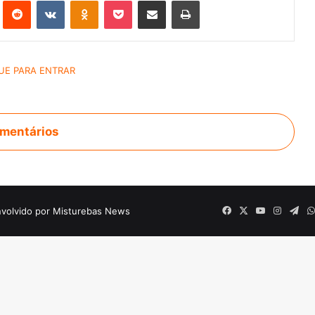
st
Reddit
VK
OK
Pocket
Compartilhar via e-mail
Imprimir
mentários
volvido por Misturebas News
Facebook
X
YouTube
Instagr
Tel