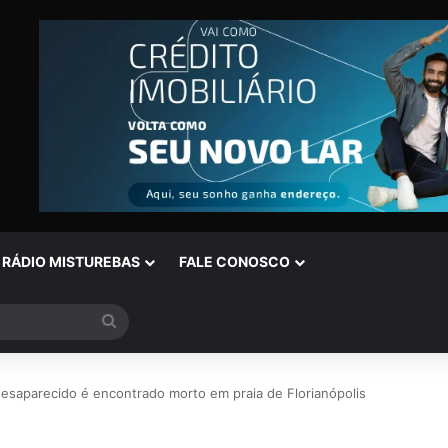
RÁDIO MISTUREBAS
FALE CONOSCO
Procurar
por
esaparecido é encontrado morto em praia de Florianópolis