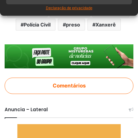
Declaração de privacidade
condenado
Feminicídio
Homicídio
Polícia Civil
preso
Xanxerê
Comentários
Anuncia – Lateral