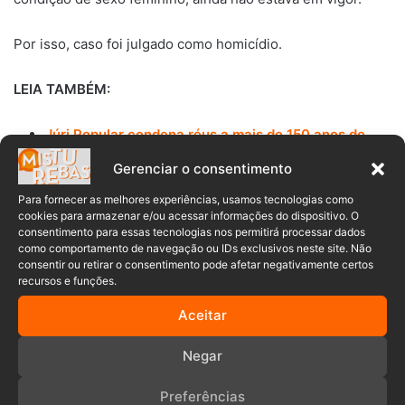
Por isso, caso foi julgado como homicídio.
LEIA TAMBÉM:
Júri Popular condena réus a mais de 150 anos de
prisão por crime bárbaro em Timbó
Gerenciar o consentimento
A prisão ocorreu durante a Operação Shamar, que faz
Para fornecer as melhores experiências, usamos tecnologias como
cookies para armazenar e/ou acessar informações do dispositivo. O
parte
das ações do Agosto Lilás, mês dedicado à
consentimento para essas tecnologias nos permitirá processar dados
conscientização sobre a violência contra a mulher.
como comportamento de navegação ou IDs exclusivos neste site. Não
consentir ou retirar o consentimento pode afetar negativamente certos
recursos e funções.
Após os procedimentos legais, o homem foi encaminhado
ao Presídio Regional de
Xanxerê
para cumprir a pena
Aceitar
estabelecida pela Justiça.
Negar
Preferências