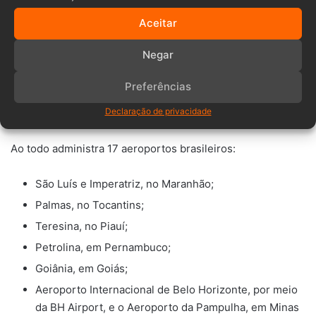
uma das maiores operadoras em número de aeroportos no
Aceitar
Brasil.
Negar
LEIA TAMBÉM:
Preferências
Francês conhecido por escalar prédios morre após
Declaração de privacidade
cair do 68º andar em Hong Kong
Ao todo administra 17 aeroportos brasileiros:
São Luís e Imperatriz, no Maranhão;
Palmas, no Tocantins;
Teresina, no Piauí;
Petrolina, em Pernambuco;
Goiânia, em Goiás;
Aeroporto Internacional de Belo Horizonte, por meio
da BH Airport, e o Aeroporto da Pampulha, em Minas