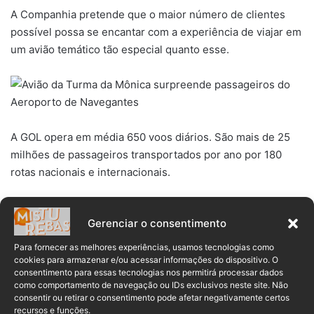
A Companhia pretende que o maior número de clientes
possível possa se encantar com a experiência de viajar em
um avião temático tão especial quanto esse.
A GOL opera em média 650 voos diários. São mais de 25
milhões de passageiros transportados por ano por 180
rotas nacionais e internacionais.
Sobre a CCR Aeroportos
Gerenciar o consentimento
A CCR Aeroportos, Negócio do Grupo CCR, opera 20
Para fornecer as melhores experiências, usamos tecnologias como
aeroportos no mundo, firmando sua presença em quatro
cookies para armazenar e/ou acessar informações do dispositivo. O
países e nove estados brasileiros.
consentimento para essas tecnologias nos permitirá processar dados
como comportamento de navegação ou IDs exclusivos neste site. Não
consentir ou retirar o consentimento pode afetar negativamente certos
Com a recente expansão a empresa se consolidou como
recursos e funções.