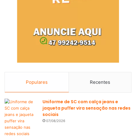
Populares
Recentes
Uniforme de SC com calça jeans e
jaqueta puffer vira sensação nas redes
sociais
07/08/2026