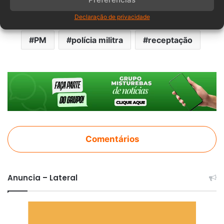
Declaração de privacidade
flagrante
Furto
Ituporanga
PM
polícia militra
receptação
Comentários
Anuncia – Lateral