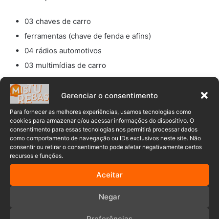
03 chaves de carro
ferramentas (chave de fenda e afins)
04 rádios automotivos
03 multimídias de carro
03 alarmes automotivos
uma câmera automotiva
Gerenciar o consentimento
03 baterias.
Para fornecer as melhores experiências, usamos tecnologias como
cookies para armazenar e/ou acessar informações do dispositivo. O
consentimento para essas tecnologias nos permitirá processar dados
As investigações continuarão com o objetivo de recuperar
como comportamento de navegação ou IDs exclusivos neste site. Não
os itens restantes e identificar outros possíveis envolvidos
consentir ou retirar o consentimento pode afetar negativamente certos
nesse caso de furto e receptação.
recursos e funções.
Aceitar
Negar
Preferências