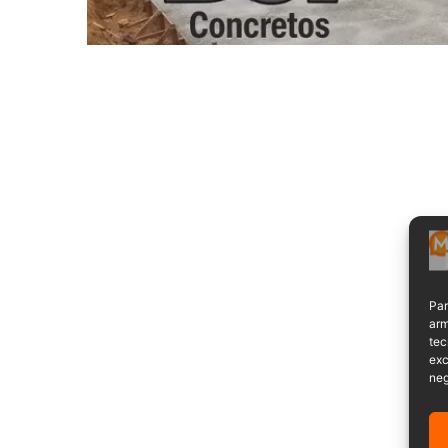
Par
arm
tec
exc
neg