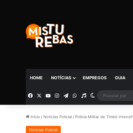
HOME
NOTÍCIAS
EMPREGOS
GUIA
Facebook
X
YouTube
Instagram
Telegram
WhatsApp
Rádio
Switch skin
Início
/
Notícias Policial
/
Polícia Militar de Timbó intensi
Notícias Policial