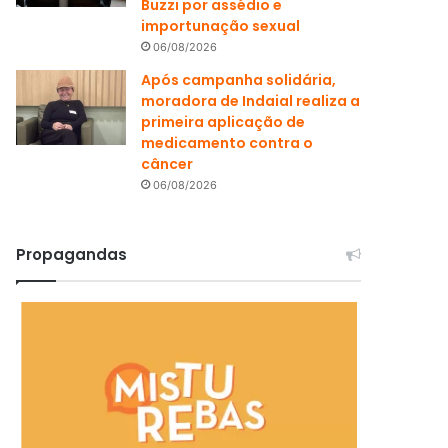
Buzzi por assédio e
importunação sexual
06/08/2026
Após campanha solidária,
moradora de Indaial realiza a
primeira aplicação de
medicamento contra o
câncer
06/08/2026
Propagandas