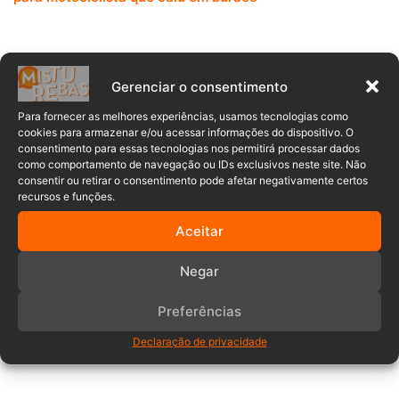
Gerenciar o consentimento
Para fornecer as melhores experiências, usamos tecnologias como
Posteriormente, o condutor da motocicleta foi atendido
cookies para armazenar e/ou acessar informações do dispositivo. O
consentimento para essas tecnologias nos permitirá processar dados
pelo bombeiro e conduzido ao Hospital para atendimento
como comportamento de navegação ou IDs exclusivos neste site. Não
médico.
consentir ou retirar o consentimento pode afetar negativamente certos
recursos e funções.
Diante dos fatos, foi lavrado o presente boletim de
Aceitar
ocorrência pela guarnição da Polícia Militar no local.
Negar
Acidente
colisão traseira
Preferências
ferimentos
indaial
Santa Catarina
Declaração de privacidade