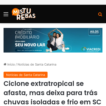
Menu
P
Início
/
Notícias de Santa Catarina
Notícias de Santa Catarina
Ciclone extratropical se
afasta, mas deixa para trás
chuvas isoladas e frio em SC