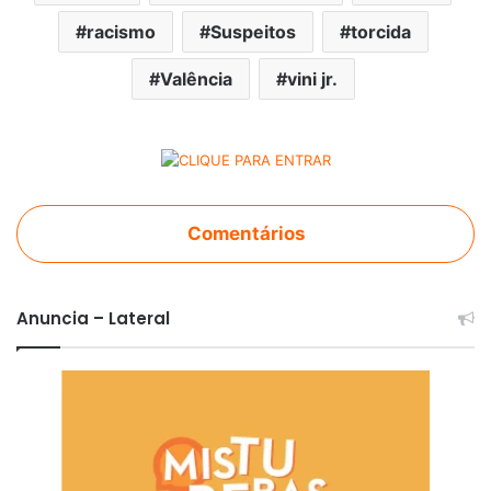
racismo
Suspeitos
torcida
Valência
vini jr.
Comentários
Anuncia – Lateral