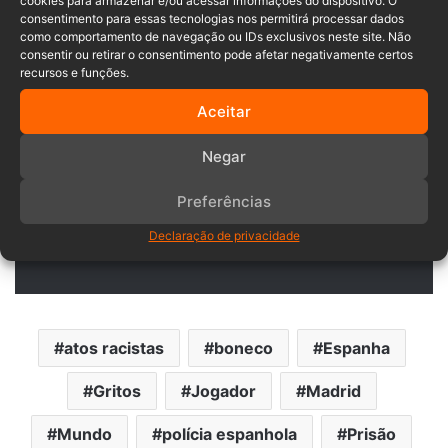
cookies para armazenar e/ou acessar informações do dispositivo. O
consentimento para essas tecnologias nos permitirá processar dados
como comportamento de navegação ou IDs exclusivos neste site. Não
consentir ou retirar o consentimento pode afetar negativamente certos
recursos e funções.
“Houve muita confusão e
Aceitar
desinformação nos últimos dias.
Não podemos tachar o
Negar
Valencianismo como uma torcida
Preferências
racista. Não é verdade, pedimos
Declaração de privacidade
respeito” – finalizou o
Valencia
.
atos racistas
boneco
Espanha
Gritos
Jogador
Madrid
Mundo
polícia espanhola
Prisão