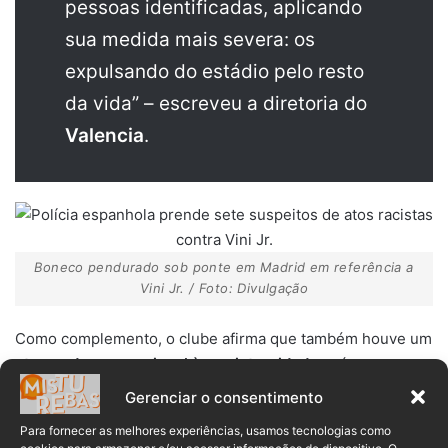
pessoas identificadas, aplicando
sua medida mais severa: os
expulsando do estádio pelo resto
da vida” – escreveu a diretoria do
Valencia
.
Boneco pendurado sob ponte em Madrid em referência a
Vini Jr. / Foto: Divulgação
Como complemento, o clube afirma que também houve um
ataque desproporcional à sua integridade
após o caso
grave de racismo. Eles se defendem:
Gerenciar o consentimento
Para fornecer as melhores experiências, usamos tecnologias como