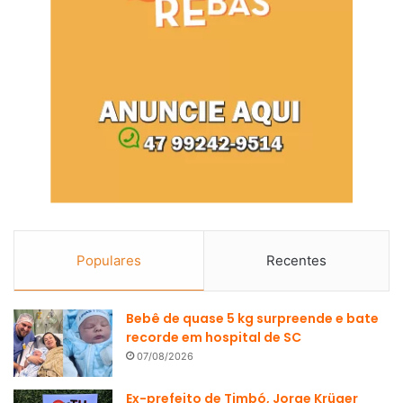
Populares
Recentes
Bebê de quase 5 kg surpreende e bate
recorde em hospital de SC
07/08/2026
Ex-prefeito de Timbó, Jorge Krüger