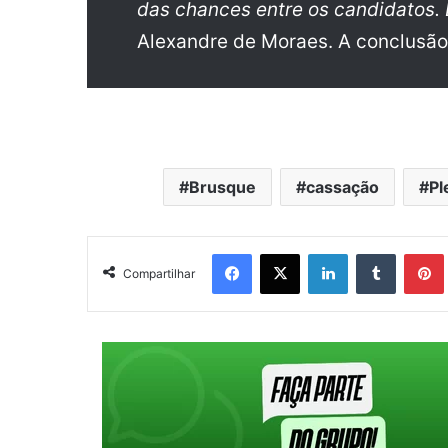
das chances entre os candidatos.
Alexandre de Moraes. A conclusão 
Brusque
cassação
Pl
Facebook
X
Linkedin
Tumblr
Pintere
Compartilhar