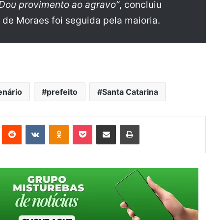
 Dou provimento ao agravo”
, concluiu
de Moraes foi seguida pela maioria.
enário
prefeito
Santa Catarina
st
Reddit
VK
OK
Pocket
Compartilhar via e-mail
Imprimir