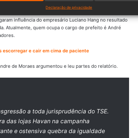
Declaração de privacidade
e Vequi e Doerner aconteceu após ação movida pelos
egaram influência do empresário Luciano Hang no resultado
ada. Atualmente, quem ocupa o cargo de prefeito é André
adores.
s escorregar e cair em cima de paciente
andre de Moraes argumentou e leu partes do relatório.
sgressão a toda jurisprudência do TSE.
ura das lojas Havan na campanha
rante e ostensiva quebra da igualdade