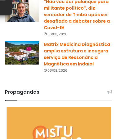
“Não vou dar palanque para
militante político”, diz
vereador de Timbó após ser
desafiado a debater sobre a
Covid-19
06/08/2026
Matrix Medicina Diagnóstica
amplia estrutura e inaugura
serviço de Ressonância
Magnética em Indaial
06/08/2026
Propagandas