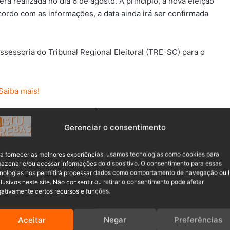
erá realizada no dia 6 de agosto. A princípio, a nova eleição
cordo com as informações, a data ainda irá ser confirmada
ssessoria do Tribunal Regional Eleitoral (TRE-SC) para o
ncia datas para possíveis eleições suplementares.
dos em consideração para definir quando elas serão
Gerenciar o consentimento
a fornecer as melhores experiências, usamos tecnologias como cookies para
azenar e/ou acessar informações do dispositivo. O consentimento para essas
recisarão voltar às urnas após o Tribunal Superior
nologias nos permitirá processar dados como comportamento de navegação ou 
 de Vequi e Gilmar Doerner (Republicanos).
lusivos neste site. Não consentir ou retirar o consentimento pode afetar
ativamente certos recursos e funções.
Aceitar
Negar
Preferências