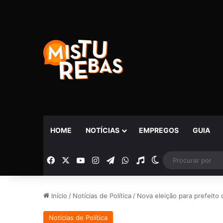
HOME
NOTÍCIAS
EMPREGOS
GUIA
Facebook
X
YouTube
Instagram
Telegram
WhatsApp
Rádio
Switch skin
Início
/
Notícias de Política
/
Nova eleição para prefeito 
Notícias de Política