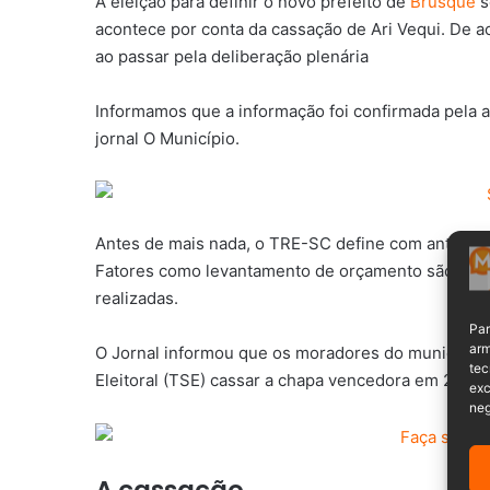
A eleição para definir o novo prefeito de
Brusque
s
acontece por conta da cassação de Ari Vequi. De a
ao passar pela deliberação plenária
Informamos que a informação foi confirmada pela a
jornal O Município.
Antes de mais nada, o TRE-SC define com antecedê
Fatores como levantamento de orçamento são leva
realizadas.
Par
arm
O Jornal informou que os moradores do município p
tec
Eleitoral (TSE) cassar a chapa vencedora em 2020,
exc
neg
A cassação