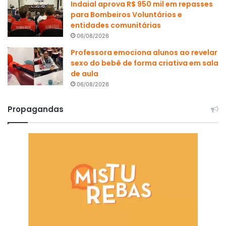
Indaial aprova R$ 950 mil em repasses
para Bombeiros Voluntários e
entidades comunitárias
06/08/2026
Professora emociona alunos ao revelar
sexo do bebê de forma criativa em sala
de aula
06/08/2026
Propagandas