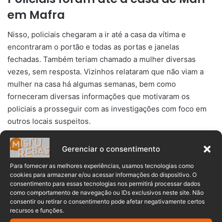
em Mafra
Nisso, policiais chegaram a ir até a casa da vítima e
encontraram o portão e todas as portas e janelas
fechadas. Também teriam chamado a mulher diversas
vezes, sem resposta. Vizinhos relataram que não viam a
mulher na casa há algumas semanas, bem como
forneceram diversas informações que motivaram os
policiais a prosseguir com as investigações com foco em
outros locais suspeitos.
Além disso, a Polícia disse que seguiu o protocolo de
Gerenciar o consentimento
inviolabilidade domiciliar, que diz que “os policiais civis
Para fornecer as melhores experiências, usamos tecnologias como
não poderiam entrar na residência sem autorização por
cookies para armazenar e/ou acessar informações do dispositivo. O
escrito de algum morador ou uma ordem judicial”.
consentimento para essas tecnologias nos permitirá processar dados
como comportamento de navegação ou IDs exclusivos neste site. Não
consentir ou retirar o consentimento pode afetar negativamente certos
Segundo o delegado do caso, “muito provavelmente iria se
recursos e funções.
representar ao judiciário pela busca e apreensão no