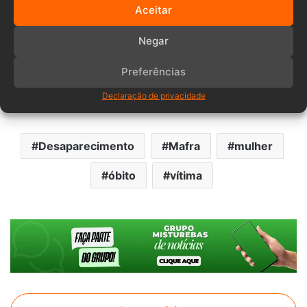
Aceitar
interior da residência”.
Negar
Por fim, uma autópsia determinará as causas da morte de
Mari.
Preferências
Declaração de privacidade
Desaparecimento
Mafra
mulher
óbito
vítima