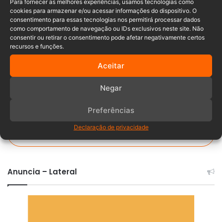
Para fornecer as melhores experiências, usamos tecnologias como
cookies para armazenar e/ou acessar informações do dispositivo. O
Porte ilegal de arma
Posse de drogas
consentimento para essas tecnologias nos permitirá processar dados
como comportamento de navegação ou IDs exclusivos neste site. Não
preso
revólver
suspeito
consentir ou retirar o consentimento pode afetar negativamente certos
recursos e funções.
Aceitar
Negar
Preferências
Declaração de privacidade
Comentários
Anuncia – Lateral