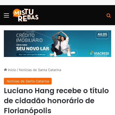
Menu
P
Início
/
Notícias de Santa Catarina
Notícias de Santa Catarina
Luciano Hang recebe o título
de cidadão honorário de
Florianópolis