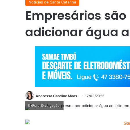
Notícias de Santa Catarina
Empresários são 
adicionar água a
Andressa Caroline Maas
17/03/2023
(Foto: Divulgação)