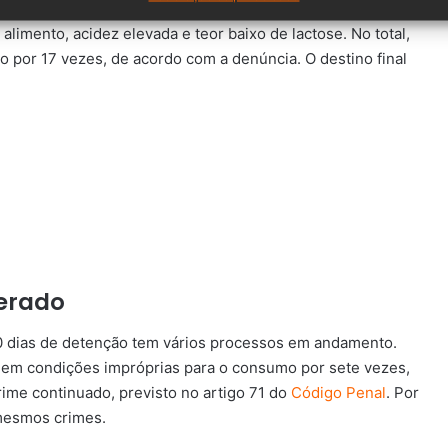
4, a empresa recebeu mais visitas. O leite testava com
limento, acidez elevada e teor baixo de lactose. No total,
 por 17 vezes, de acordo com a denúncia. O destino final
terado
0 dias de detenção tem vários processos em andamento.
 em condições impróprias para o consumo por sete vezes,
crime continuado, previsto no artigo 71 do
Código Penal
. Por
 mesmos crimes.