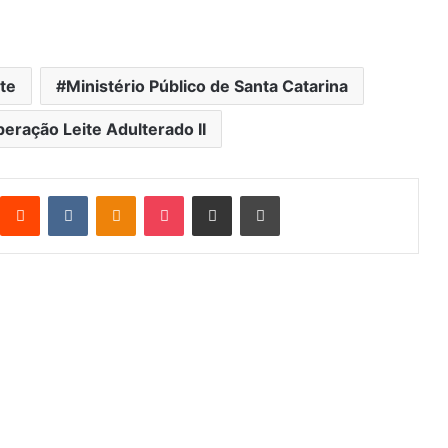
ite
Ministério Público de Santa Catarina
eração Leite Adulterado II
Reddit
VK
OK
Pocket
Compartilhar via e-mail
Imprimir