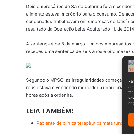
Dois empresários de Santa Catarina foram condenad
alimento estava impróprio para o consumo. De acor
condenados trabalhavam em empresas de laticínio
resultado da Operação Leite Adulterado III, de 2014
A sentença é de 8 de março. Um dos empresários p
recebeu uma sentença de seis anos e oito meses d
Segundo o MPSC, as irregularidades começaram em
Par
arm
réus estavam vendendo mercadoria imprópria para 
tec
horas após a ordenha.
exc
neg
LEIA TAMBÉM:
Paciente de clínica terapêutica mata funcioná