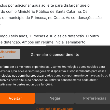
os por adicionar água ao leite para disfarçar que o
do com o Ministério Público de Santa Catarina. Os
s do município de Princesa, no Oeste. As condenações são
.
egou seis anos, 11 meses e 10 dias de detenção. O outro
e detenção. Ambos em regime inicial semiaberto.
Gerenciar o consentimento
 2012. Segundo a denúncia, na empresa de laticínios, os
a fornecer as melhores experiências, usamos tecnologias como cookies para
azenar e/ou acessar informações do dispositivo. O consentimento para essas
o consumo. O leite estava refrigerado por mais de 48
nologias nos permitirá processar dados como comportamento de navegação ou 
lusivos neste site. Não consentir ou retirar o consentimento pode afetar
ativamente certos recursos e funções.
Aceitar
Negar
Preferências
rio em Balneário Piçarras
Declaração de privacidade