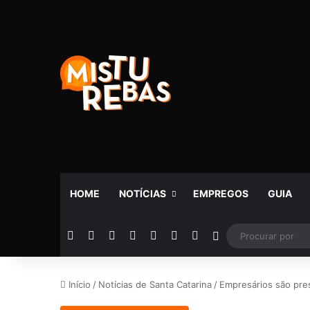
HOME
NOTÍCIAS
EMPREGOS
GUIA
Facebook
X
YouTube
Instagram
Telegram
WhatsApp
Rádio
Switch skin
Início
/
Notícias de Santa Catarina
/
Empresários são pres