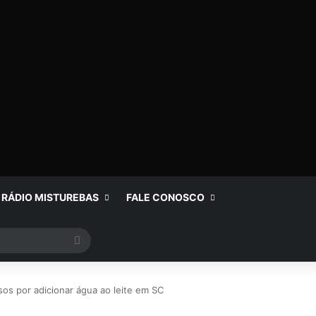
RÁDIO MISTUREBAS
FALE CONOSCO
Procurar
por
os por adicionar água ao leite em SC