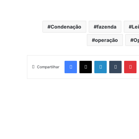
Condenação
fazenda
Le
operação
Op
Facebook
X
Linkedin
Tumblr
Pinterest
Compartilhar