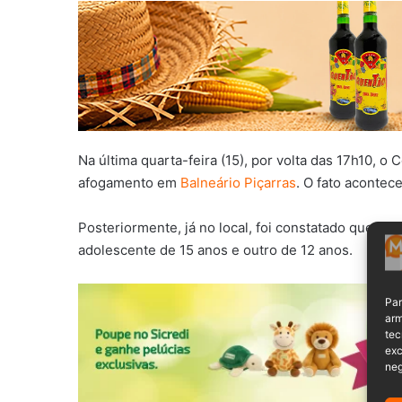
Na última quarta-feira (15), por volta das 17h10,
afogamento em
Balneário Piçarras
. O fato acontec
Posteriormente, já no local, foi constatado que d
adolescente de 15 anos e outro de 12 anos.
Par
arm
tec
exc
neg