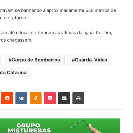
 estavam se banhando a aproximadamente 550 metros de
e de retorno.
am até o local e retiraram as vítimas da água. Por fim,
iros chegassem.
Corpo de Bombeiros
Guarda-Vidas
ta Catarina
st
Reddit
VK
OK
Pocket
Compartilhar via e-mail
Imprimir