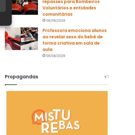
repasses para Bombeiros
Voluntários e entidades
comunitárias
06/08/2026
Professora emociona alunos
ao revelar sexo do bebê de
forma criativa em sala de
aula
06/08/2026
Propagandas