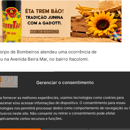
 o Corpo de Bombeiros atendeu uma ocorrência de
eu na Avenida Beira Mar, no bairro Itacolomi.
uas pessoas haviam se afogado em água salgada, sendo um
Gerenciar o consentimento
a fornecer as melhores experiências, usamos tecnologias como cookies para
azenar e/ou acessar informações do dispositivo. O consentimento para essas
nologias nos permitirá processar dados como comportamento de navegação ou 
lusivos neste site. Não consentir ou retirar o consentimento pode afetar
ativamente certos recursos e funções.