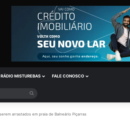
RÁDIO MISTUREBAS
FALE CONOSCO
Procurar
por
erem arrastados em praia de Balneário Piçarras