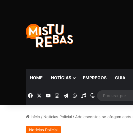
HOME
NOTÍCIAS
EMPREGOS
GUIA
Facebook
X
YouTube
Instagram
Telegram
WhatsApp
Rádio
Switch skin
Início
/
Notícias Policial
/
Adolescentes se afogam após s
Notícias Policial