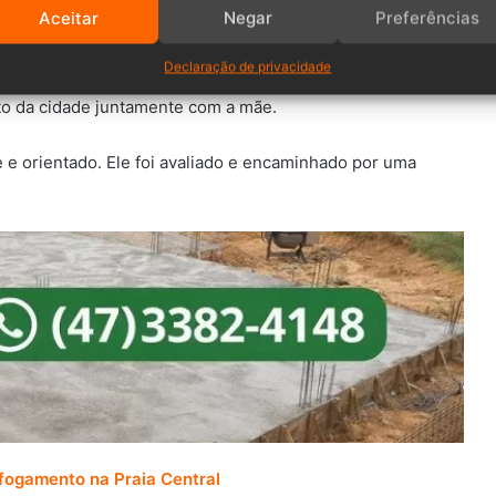
Aceitar
Negar
Preferências
ntrado deitado na orla da praia, com sinais vitais e
Declaração de privacidade
cedimentos de atendimento pré-hospitalar, o paciente foi
to da cidade juntamente com a mãe.
 e orientado. Ele foi avaliado e encaminhado por uma
fogamento na Praia Central