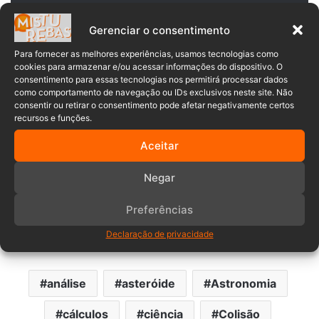
adequately predict their orbits
Gerenciar o consentimento
years into the future. (1/2)
Para fornecer as melhores experiências, usamos tecnologias como
pic.twitter.com/SaLC0AUSdP
cookies para armazenar e/ou acessar informações do dispositivo. O
consentimento para essas tecnologias nos permitirá processar dados
como comportamento de navegação ou IDs exclusivos neste site. Não
— NASA Asteroid Watch
consentir ou retirar o consentimento pode afetar negativamente certos
recursos e funções.
(@AsteroidWatch)
March 7, 2023
Aceitar
Negar
Milhões de asteróides passam pela
Terra
todos os dias,
todas semanas e todos os anos. É bastante raro surgir um
Preferências
que tenha uma mínima chance de atingir o planeta, logo,
Declaração de privacidade
assim que surge, a
NASA
divulga para o público.
análise
asteróide
Astronomia
cálculos
ciência
Colisão