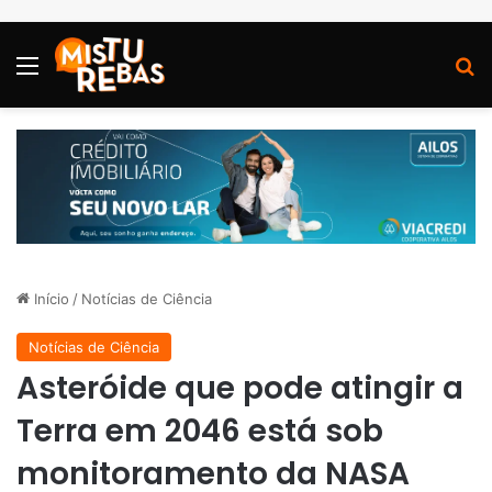
Menu
P
Início
/
Notícias de Ciência
Notícias de Ciência
Asteróide que pode atingir a
Terra em 2046 está sob
monitoramento da NASA