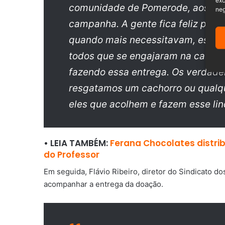
exc
comunidade de Pomerode, aos poli
neg
campanha. A gente fica feliz pois
quando mais necessitavam, estoqu
todos que se engajaram na causa e
fazendo essa entrega. Os verdadei
resgatamos um cachorro ou qualqu
eles que acolhem e fazem esse lin
• LEIA TAMBÉM:
Ferana Chocolates distri
do Professor
Em seguida, Flávio Ribeiro, diretor do Sindicato d
acompanhar a entrega da doação.