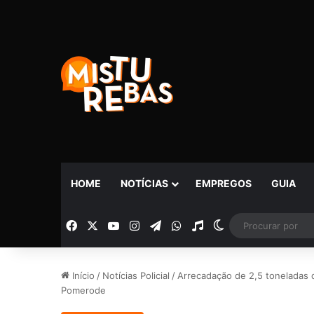
HOME
NOTÍCIAS
EMPREGOS
GUIA
Facebook
X
YouTube
Instagram
Telegram
WhatsApp
Rádio
Switch skin
Início
/
Notícias Policial
/
Arrecadação de 2,5 toneladas de
Pomerode