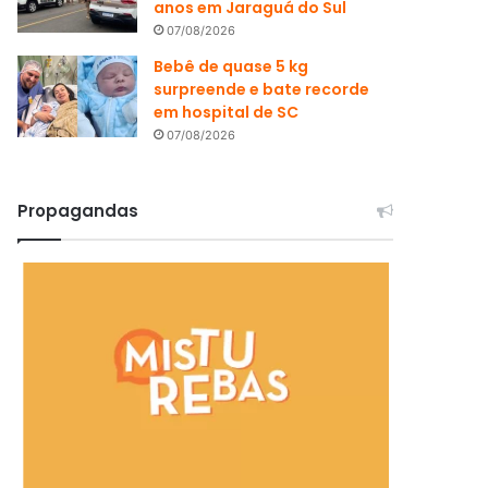
anos em Jaraguá do Sul
07/08/2026
Bebê de quase 5 kg
surpreende e bate recorde
em hospital de SC
07/08/2026
Propagandas