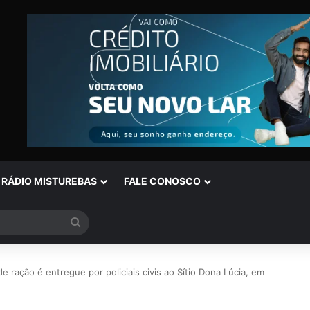
RÁDIO MISTUREBAS
FALE CONOSCO
Procurar
por
 ração é entregue por policiais civis ao Sítio Dona Lúcia, em